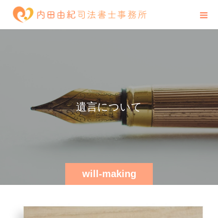
遺
言
に
つ
い
て
will-making